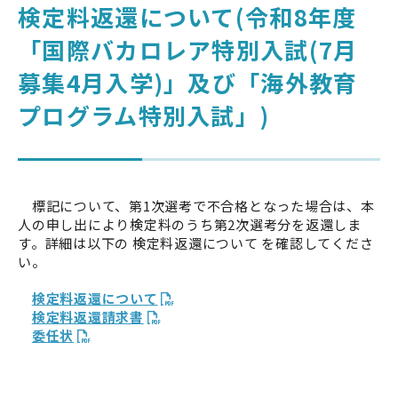
検定料返還について(令和8年度
「国際バカロレア特別入試(7月
大学を知る
募集4月入学)」及び「海外教育
プログラム特別入試」)
ENGLISH
高校教員の方
筑波大学
大学院入試
アクセス
標記について、第1次選考で不合格となった場合は、本
人の申し出により検定料のうち第2次選考分を返還しま
す。詳細は以下の 検定料返還について を確認してくださ
い。
検定料返還について
検定料返還請求書
委任状