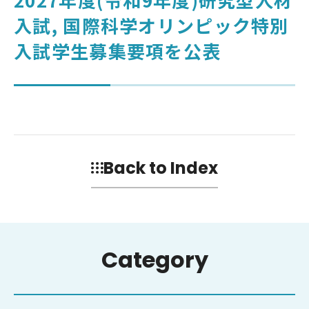
入試, 国際科学オリンピック特別
大学を知る
入試学生募集要項を公表
ENGLISH
高校教員の方
筑波大学
大学院入試
アクセス
Back to Index
Category