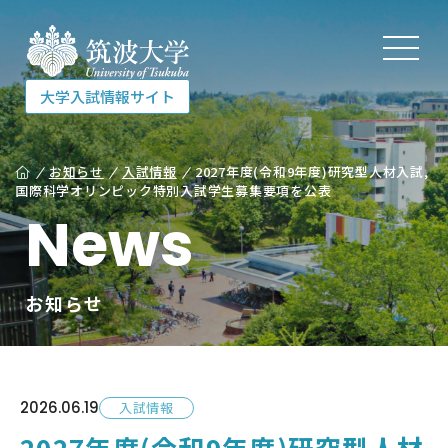
大学入試情報サイト
大学入試情報サイト
お知らせ
入試情報
2027年度(令和9年度)研究型人材入試,
国際科学オリンピック特別入試学生募集要項を公表
News
入試を知る
お知らせ
受験する
相談する
2026.
06.19
入試情報
2027年度(令和9年度)研究型人材
各種資料