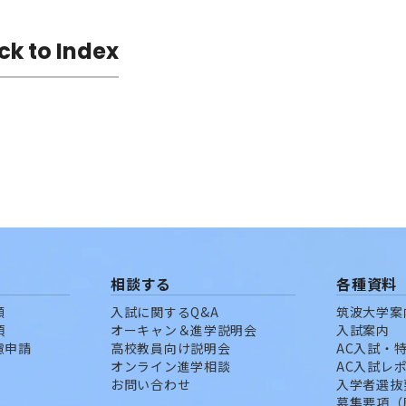
ck to Index
相談する
各種資料
願
入試に関するQ&A
筑波大学案
項
オーキャン＆進学説明会
入試案内
慮申請
高校教員向け説明会
AC入試・
オンライン進学相談
AC入試レ
お問い合わせ
入学者選抜
募集要項（