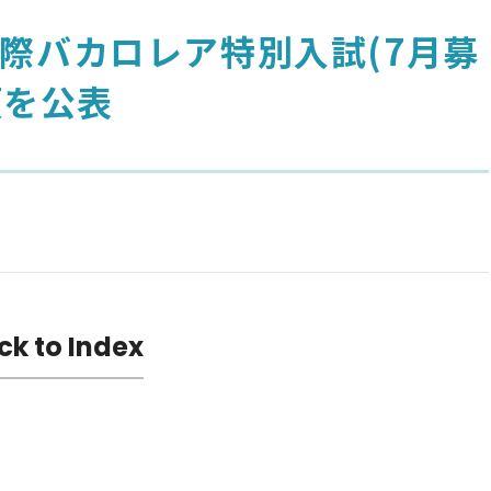
)国際バカロレア特別入試(7月募
項を公表
ck to Index