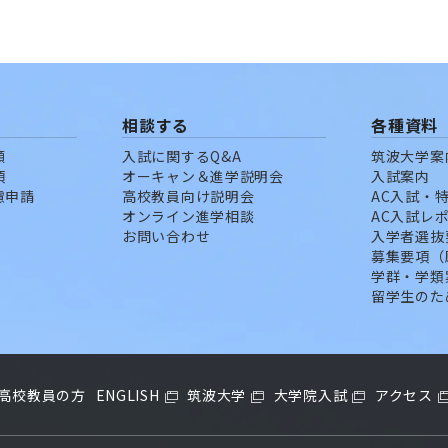
相談する
各種資料
願
入試に関するQ&A
筑波大学案
項
オーキャン＆進学説明会
入試案内
慮申請
高校教員向け説明会
AC入試・
オンライン進学相談
AC入試レ
お問い合わせ
入学者選抜
募集要項（
学群・学類
留学生のた
高校教員の方
ENGLISH
筑波大学
大学院入試
アクセス