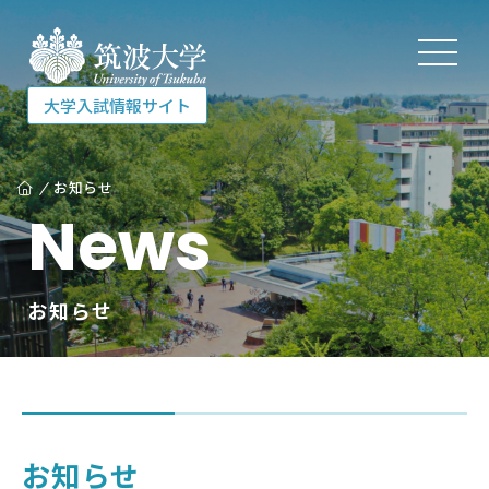
大学入試情報サイト
大学入試情報サイト
お知らせ
News
入試を知る
お知らせ
受験する
相談する
お知らせ
各種資料