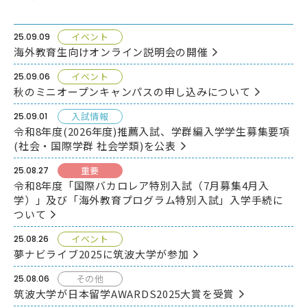
イベント
25
.09.09
大学を知る
海外教育生向けオンライン説明会の開催
イベント
25
.09.06
秋のミニオープンキャンパスの申し込みについて
ENGLISH
高校教員の方
筑波大学
大学院入試
アクセス
入試情報
25
.09.01
令和8年度(2026年度)推薦入試、学群編入学学生募集要項
(社会・国際学群 社会学類)を公表
重要
25
.08.27
令和8年度「国際バカロレア特別入試（7月募集4月入
学）」及び「海外教育プログラム特別入試」入学手続に
ついて
イベント
25
.08.26
夢ナビライブ2025に筑波大学が参加
その他
25
.08.06
筑波大学が日本留学AWARDS2025大賞を受賞