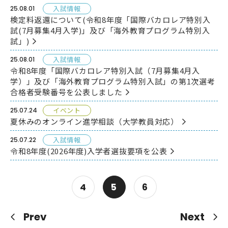
入試情報
25
.08.01
検定料返還について(令和8年度「国際バカロレア特別入
試(7月募集4月入学)」及び「海外教育プログラム特別入
試」)
入試情報
25
.08.01
令和8年度「国際バカロレア特別入試（7月募集4月入
学）」及び「海外教育プログラム特別入試」の第1次選考
合格者受験番号を公表しました
イベント
25
.07.24
夏休みのオンライン進学相談（大学教員対応）
入試情報
25
.07.22
令和8年度(2026年度)入学者選抜要項を公表
4
5
6
Prev
Next