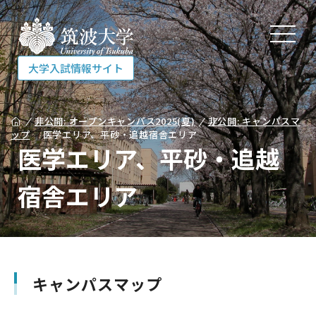
大学入試情報サイト
大学入試情報サイト
非公開: オープンキャンパス2025(夏)
非公開: キャンパスマ
ップ
医学エリア、平砂・追越宿舎エリア
医学エリア、平砂・追越
入試を知る
宿舎エリア
受験する
相談する
キャンパスマップ
各種資料