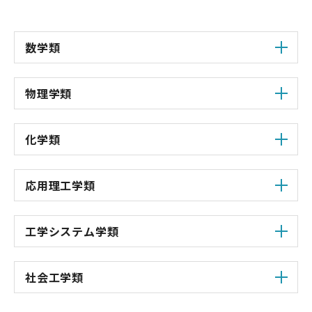
大学を知る
数学類
物理学類
ENGLISH
高校教員の方
筑波大学
大学院入試
アクセス
化学類
応用理工学類
工学システム学類
社会工学類