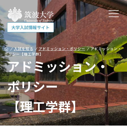
大学入試情報サイト
大学入試情報サイト
入試を知る
アドミッション・ポリシー
アドミッション・
ポリシー
【理工学群】
アドミッション・
入試を知る
ポリシー
受験する
【理工学群】
相談する
各種資料